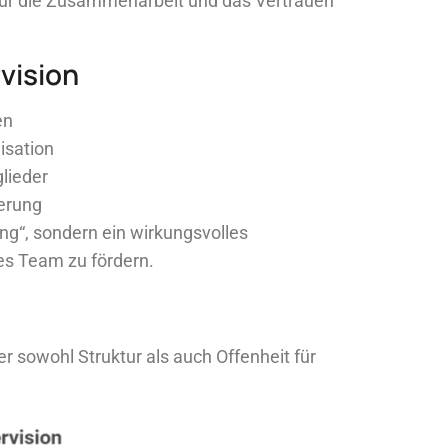
für die Zusammenarbeit und das Vertrauen
vision
en
isation
lieder
erung
ng“, sondern ein wirkungsvolles
es Team zu fördern.
er sowohl Struktur als auch Offenheit für