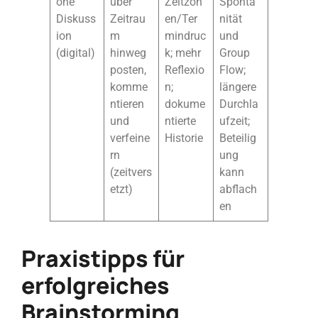
one
über
Zeitzon
Sponta
Diskuss
Zeitrau
en/Ter
nität
ion
m
mindruc
und
(digital)
hinweg
k; mehr
Group
posten,
Reflexio
Flow;
komme
n;
längere
ntieren
dokume
Durchla
und
ntierte
ufzeit;
verfeine
Historie
Beteilig
rn
ung
(zeitvers
kann
etzt)
abflach
en
Praxistipps für
erfolgreiches
Brainstorming