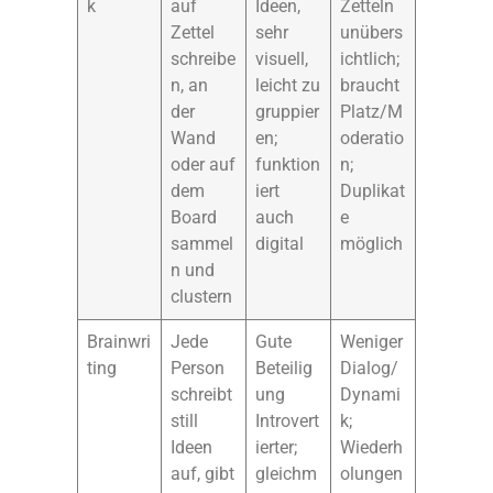
k
auf
Ideen,
Zetteln
Zettel
sehr
unübers
schreibe
visuell,
ichtlich;
n, an
leicht zu
braucht
der
gruppier
Platz/M
Wand
en;
oderatio
oder auf
funktion
n;
dem
iert
Duplikat
Board
auch
e
sammel
digital
möglich
n und
clustern
Brainwri
Jede
Gute
Weniger
ting
Person
Beteilig
Dialog/
schreibt
ung
Dynami
still
Introvert
k;
Ideen
ierter;
Wiederh
auf, gibt
gleichm
olungen