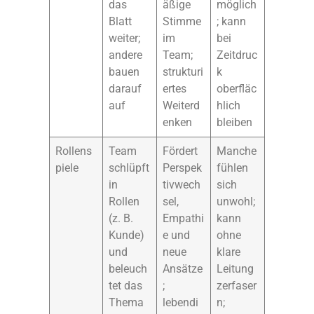
das
äßige
möglich
Blatt
Stimme
; kann
weiter;
im
bei
andere
Team;
Zeitdruc
bauen
strukturi
k
darauf
ertes
oberfläc
auf
Weiterd
hlich
enken
bleiben
Rollens
Team
Fördert
Manche
piele
schlüpft
Perspek
fühlen
in
tivwech
sich
Rollen
sel,
unwohl;
(z. B.
Empathi
kann
Kunde)
e und
ohne
und
neue
klare
beleuch
Ansätze
Leitung
tet das
;
zerfaser
Thema
lebendi
n;