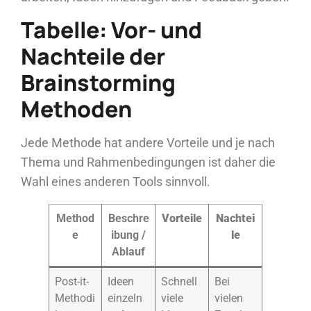
Tabelle: Vor- und
Nachteile der
Brainstorming
Methoden
Jede Methode hat andere Vorteile und je nach
Thema und Rahmenbedingungen ist daher die
Wahl eines anderen Tools sinnvoll.
Method
Beschre
Vorteile
Nachtei
e
ibung /
le
Ablauf
Post-it-
Ideen
Schnell
Bei
Methodi
einzeln
viele
vielen