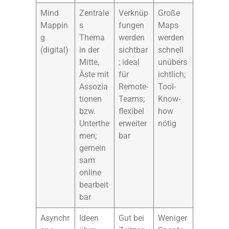
Mind
Zentrale
Verknüp
Große
Mappin
s
fungen
Maps
g
Thema
werden
werden
(digital)
in der
sichtbar
schnell
Mitte,
; ideal
unübers
Äste mit
für
ichtlich;
Assozia
Remote-
Tool-
tionen
Teams;
Know-
bzw.
flexibel
how
Unterthe
erweiter
nötig
men;
bar
gemein
sam
online
bearbeit
bar
Asynchr
Ideen
Gut bei
Weniger