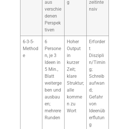
aus
g
zeitinte
verschie
nsiv
denen
Perspek
tiven
6-3-5-
6
Hoher
Erforder
Method
Persone
Output
t
e
n, je 3
in
Diszipli
Ideen in
kurzer
n/Timin
5 Min.,
Zeit;
g;
Blatt
klare
Schreib
weiterge
Struktur;
aufwan
ben und
alle
d;
ausbau
komme
Gefahr
en;
n zu
von
mehrere
Wort
Ideenüb
Runden
erflutun
g