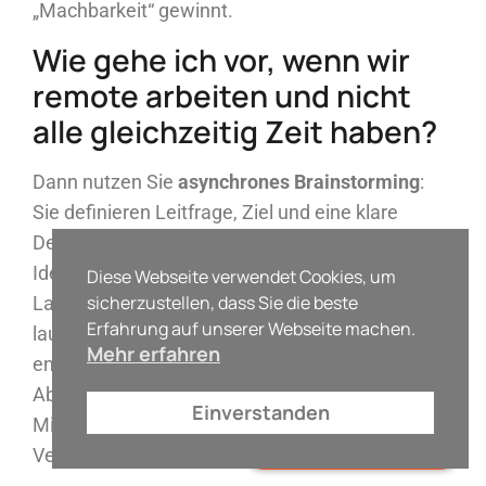
„Machbarkeit“ gewinnt.
Wie gehe ich vor, wenn wir
remote arbeiten und nicht
alle gleichzeitig Zeit haben?
Dann nutzen Sie
asynchrones Brainstorming
:
Sie definieren Leitfrage, Ziel und eine klare
Deadline (z. B. 48-72 Stunden) und sammeln
Ideen in einem Kanal/Board (z. B. Teams, Trello).
Diese Webseite verwendet Cookies, um
sicherzustellen, dass Sie die beste
Lassen Sie Reaktionen über Labels/Emojis
Erfahrung auf unserer Webseite machen.
laufen (Impact, Aufwand, Risiko), damit keine
Mehr erfahren
endlosen Threads entstehen. Planen Sie zum
Abschluss einen kurzen synchronen Slot (10-15
Einverstanden
Minuten), um die Favoriten zu bestätigen und
Erstgespräch buchen
Verantwortlichkeiten festzuzurren.
powered by Calendly